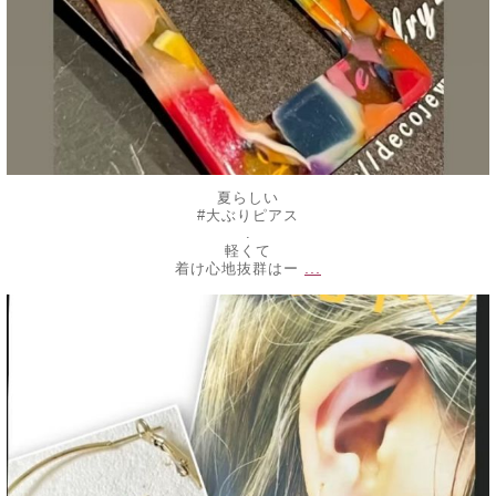
夏らしい
#大ぶりピアス
.
軽くて
...
着け心地抜群はー
decojewelrymahalo
7月 16