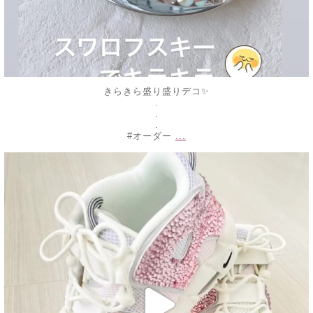
きらきら盛り盛りデコ✨
.
.
.
...
#オーダー
decojewelrymahalo
2月 18