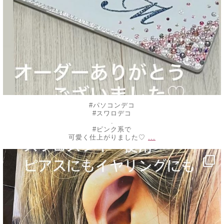
#パソコンデコ
#スワロデコ
.
#ピンク系で
...
可愛く仕上がりました♡
decojewelrymahalo
9月 9