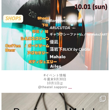
#イベント情報
今週末9月30日
10月1日は
...
@theatel.sapporo
decojewelrymahalo
8月 20