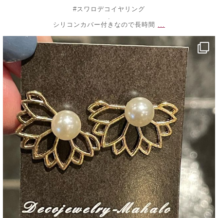
#スワロデコイヤリング
.
...
シリコンカバー付きなので長時間
decojewelrymahalo
7月 25