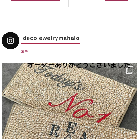
decojewelrymahalo
90
decojewelrymahalo
12月 31