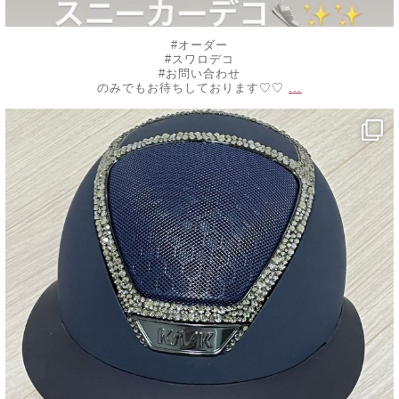
#オーダー
#スワロデコ
#お問い合わせ
...
のみでもお待ちしております♡♡
decojewelrymahalo
10月 20