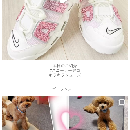
本日のご紹介
#スニーカーデコ
キラキラシューズ
.
...
ゴージャス
decojewelrymahalo
1月 4