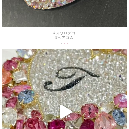
#スワロデコ
#ヘアゴム
...
.
decojewelrymahalo
6月 25