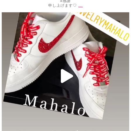
#感謝
...
申し上げます♡
decojewelrymahalo
10月 30