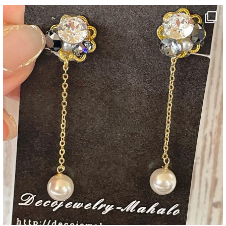
decojewelrymahalo
8月 17