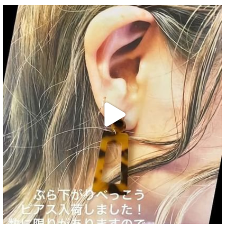
decojewelrymahalo
7月 6