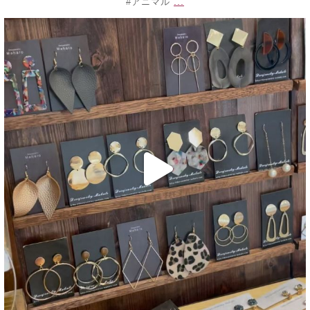
...
#アニマル
decojewelrymahalo
6月 10