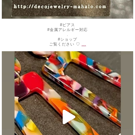
#ピアス
#金属アレルギー対応
.
#ショップ
...
ご覧ください ♡
decojewelrymahalo
7月 24