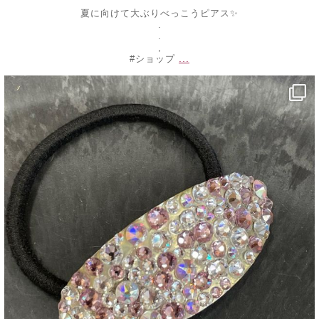
夏に向けて大ぶりべっこうピアス✨
.
.
,
...
#ショップ
decojewelrymahalo
7月 4