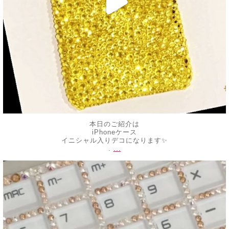
本日のご紹介は
iPhoneケース
イニシャル入りデコになります✨
...
.
decojewelrymahalo
6月 7