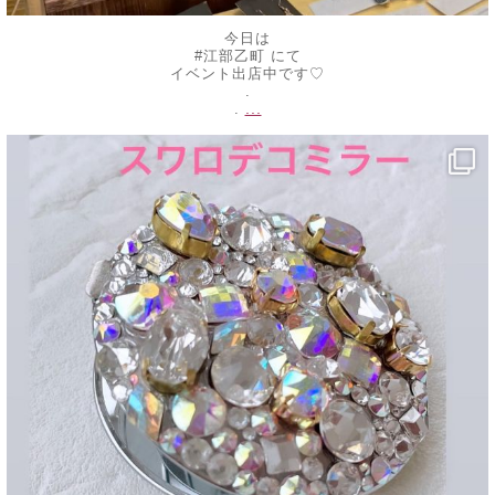
今日は
#江部乙町 にて
イベント出店中です♡
.
...
.
decojewelrymahalo
5月 20