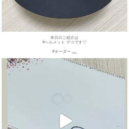
本日のご紹介は
#ヘルメット デコです♡
.
...
#オーダー
decojewelrymahalo
10月 16