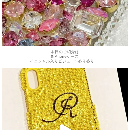
本日のご紹介は
#iPhoneケース
...
イニシャル入りビジュー✨盛り盛り
decojewelrymahalo
6月 13