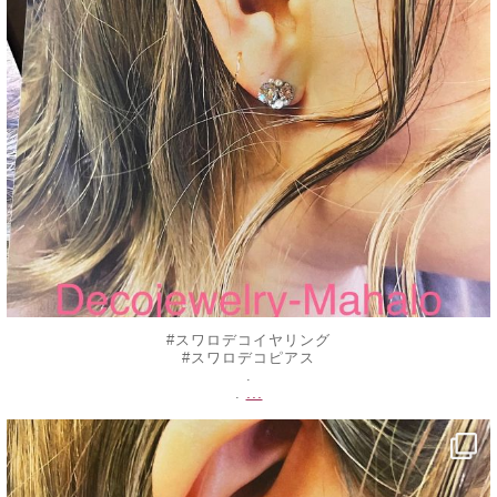
#スワロデコイヤリング
#スワロデコピアス
.
...
.
decojewelrymahalo
8月 23