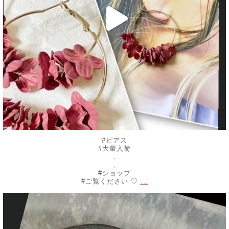
#ピアス
#大量入荷
.
,
#ショップ
...
#ご覧ください ♡
decojewelrymahalo
7月 10