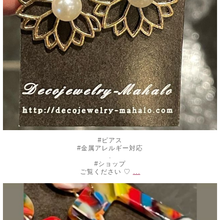
#ピアス
#金属アレルギー対応
.
#ショップ
...
ご覧ください ♡
decojewelrymahalo
7月 24