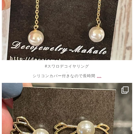
#スワロデコイヤリング
.
...
シリコンカバー付きなので長時間
decojewelrymahalo
7月 25