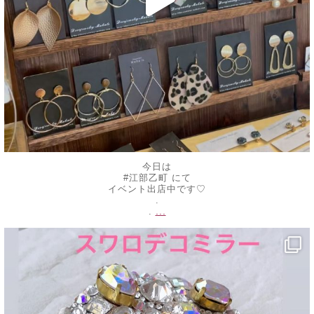
今日は
#江部乙町 にて
イベント出店中です♡
.
...
.
decojewelrymahalo
5月 20