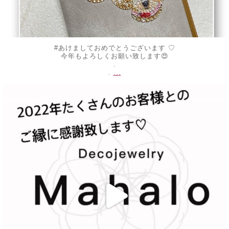
#あけましておめでとうございます ♡
今年もよろしくお願い致します😍
.
...
.
decojewelrymahalo
12月 30