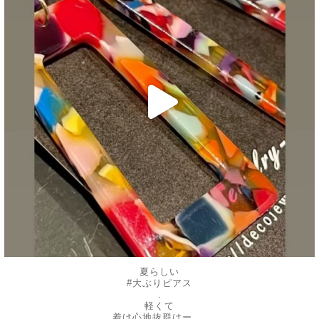
夏らしい
#大ぶりピアス
.
軽くて
...
着け心地抜群はー