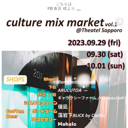
こちらは
...
#飲食店 様より
decojewelrymahalo
9月 25