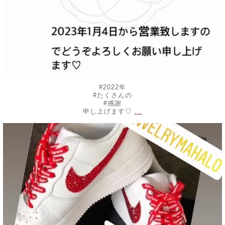
#2022年
#たくさんの
#感謝
...
申し上げます♡
decojewelrymahalo
10月 30