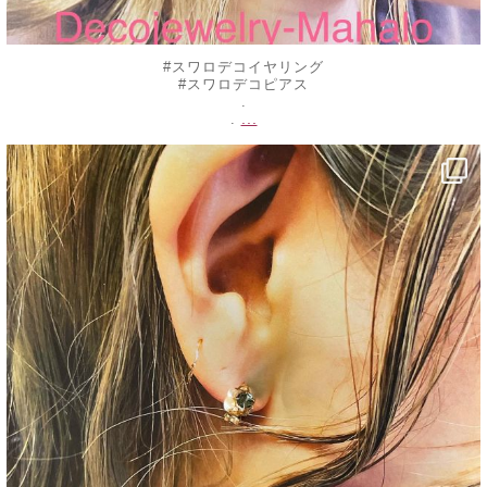
#スワロデコイヤリング
#スワロデコピアス
.
...
.
decojewelrymahalo
8月 23