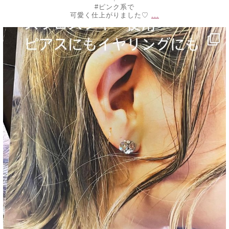
#ピンク系で
...
可愛く仕上がりました♡
decojewelrymahalo
9月 9