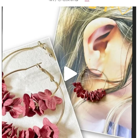
decojewelrymahalo
7月 16