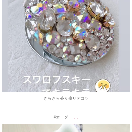
きらきら盛り盛りデコ✨
.
.
.
...
#オーダー
decojewelrymahalo