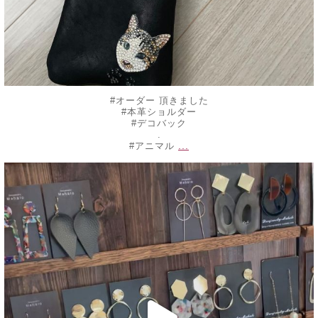
#オーダー 頂きました
#本革ショルダー
#デコバック
.
...
#アニマル
decojewelrymahalo
6月 10