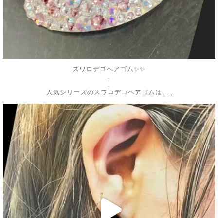
スワロデコヘアゴム✨✨
.
.
...
人気シリーズのスワロデコヘアゴムは
decojewelrymahalo
7月 6