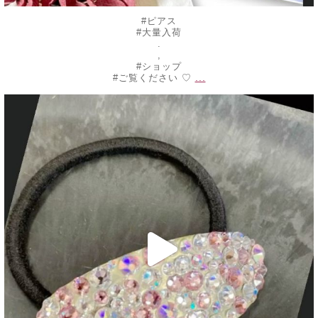
#ピアス
#大量入荷
.
,
#ショップ
...
#ご覧ください ♡
decojewelrymahalo
7月 10