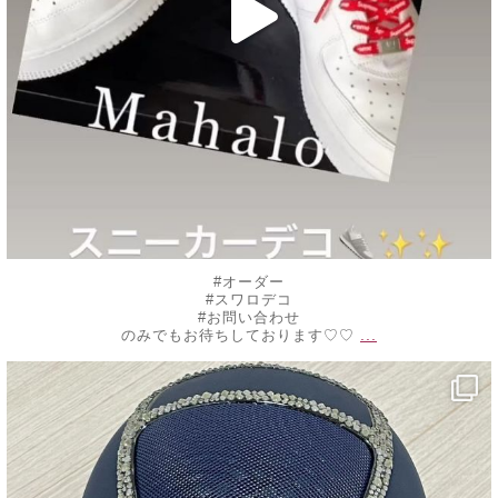
#オーダー
#スワロデコ
#お問い合わせ
...
のみでもお待ちしております♡♡
decojewelrymahalo
10月 20