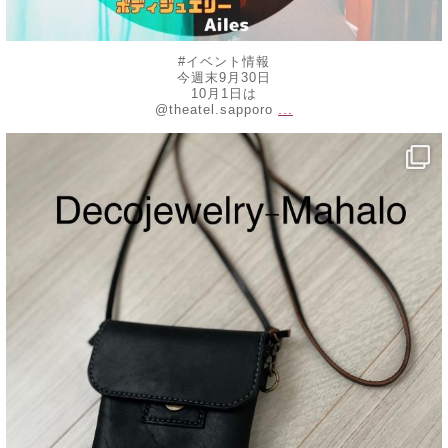
#イベント情報
今週末9月30日
10月1日は
...
@theatel.sapporo
decojewelrymahalo
8月 20