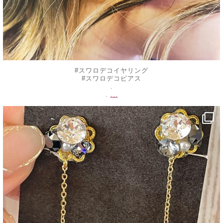
#スワロデコイヤリング
#スワロデコピアス
.
...
.
decojewelrymahalo
8月 17