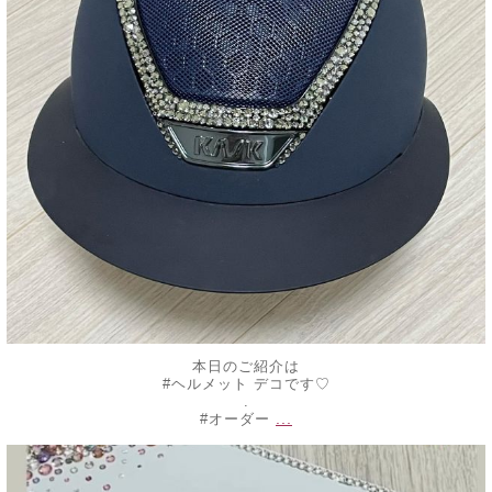
本日のご紹介は
#ヘルメット デコです♡
.
...
#オーダー
decojewelrymahalo