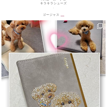
キラキラシューズ
.
...
ゴージャス
decojewelrymahalo
1月 4