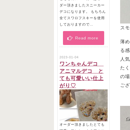
ダー頂きましたスニーカー
デコになります。 もちろん
全てスワロフスキーを使用
しておりますので...
スモ
Read more
薄め
る感
2023-01-04
人気
ワンちゃんデコ
たく
アニマルデコ と
の場
ても可愛いい仕上
がり♡
ござ
オーダー頂きましたとても