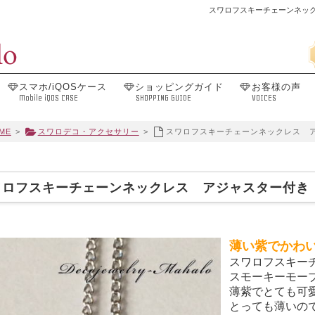
スワロフスキーチェーンネッ
スマホ/iQOSケース
ショッピングガイド
お客様の声
Mobile iQOS CASE
SHOPPING GUIDE
VOICES
ME
>
スワロデコ・アクセサリー
>
スワロフスキーチェーンネックレス 
ワロフスキーチェーンネックレス アジャスター付き
薄い紫でかわ
スワロフスキー
スモーキーモー
薄紫でとても可
とっても薄いの