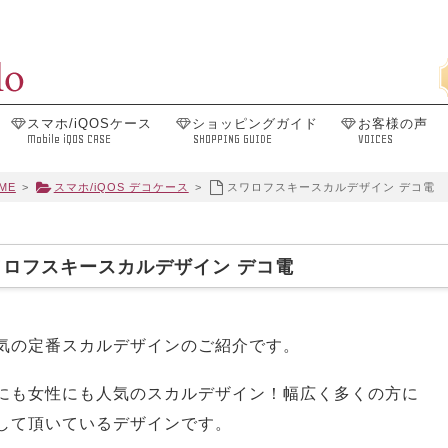
スマホ/iQOSケース
ショッピングガイド
お客様の声
Mobile iQOS CASE
SHOPPING GUIDE
VOICES
ME
>
スマホ/iQOS デコケース
>
スワロフスキースカルデザイン デコ電
ワロフスキースカルデザイン デコ電
気の定番スカルデザインのご紹介です。
にも女性にも人気のスカルデザイン！幅広く多くの方に
して頂いているデザインです。