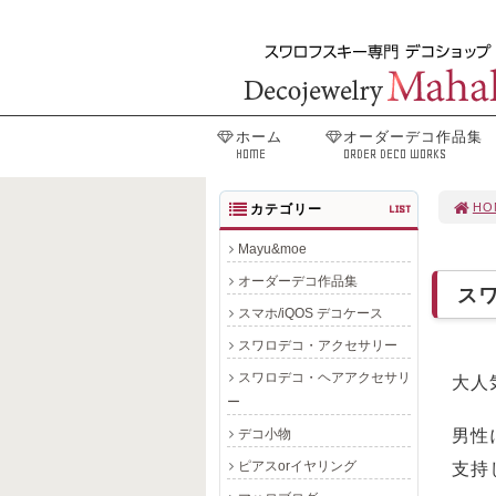
ホーム
オーダーデコ作品集
HOME
ORDER DECO WORKS
HO
カテゴリー
LIST
Mayu&moe
オーダーデコ作品集
ス
スマホ/iQOS デコケース
スワロデコ・アクセサリー
スワロデコ・ヘアアクセサリ
大人
ー
デコ小物
男性
ピアスorイヤリング
支持