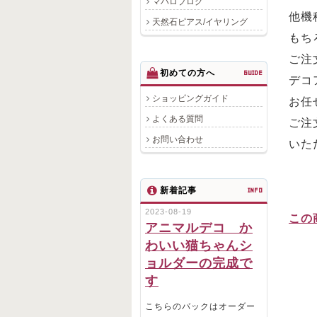
マハロブログ
他機
天然石ピアス/イヤリング
もち
ご注
初めての方へ
GUIDE
デコ
ショッピングガイド
お任
よくある質問
ご注
お問い合わせ
いた
新着記事
INFO
2023-08-19
この
アニマルデコ か
わいい猫ちゃんシ
ョルダーの完成で
す
こちらのバックはオーダー