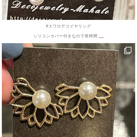
#スワロデコイヤリング
.
...
シリコンカバー付きなので長時間
decojewelrymahalo
7月 25