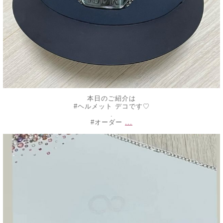
本日のご紹介は
#ヘルメット デコです♡
.
...
#オーダー
decojewelrymahalo
10月 16