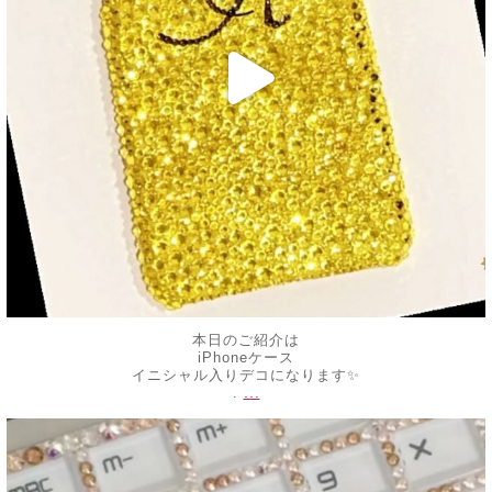
本日のご紹介は
iPhoneケース
イニシャル入りデコになります✨
...
.
decojewelrymahalo
6月 7