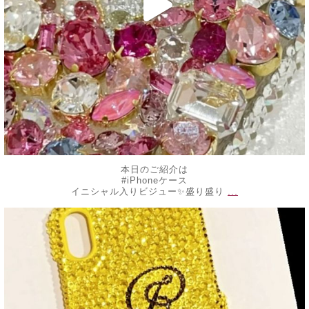
本日のご紹介は
#iPhoneケース
...
イニシャル入りビジュー✨盛り盛り
decojewelrymahalo
6月 13