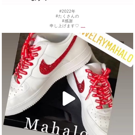
#2022年
#たくさんの
#感謝
...
申し上げます♡
decojewelrymahalo
10月 30