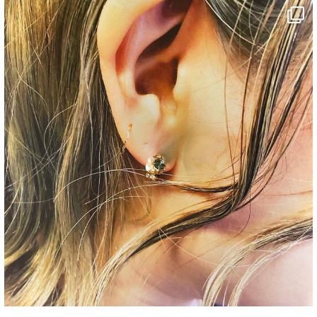
decojewelrymahalo
8月 23