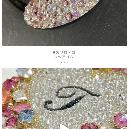
#スワロデコ
#ヘアゴム
...
.
decojewelrymahalo
6月 25