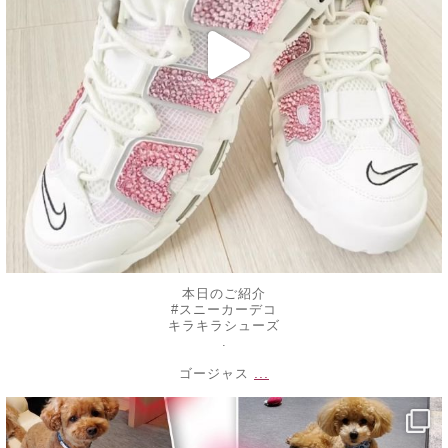
本日のご紹介
#スニーカーデコ
キラキラシューズ
.
...
ゴージャス
decojewelrymahalo