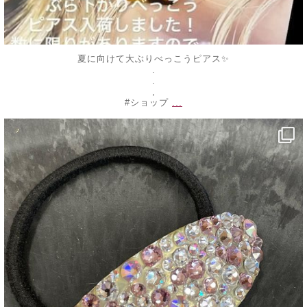
夏に向けて大ぶりべっこうピアス✨
.
.
,
...
#ショップ
decojewelrymahalo
7月 4