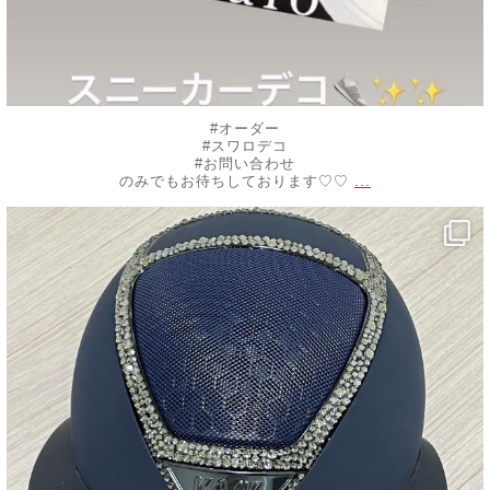
#オーダー
#スワロデコ
#お問い合わせ
...
のみでもお待ちしております♡♡
decojewelrymahalo
10月 20