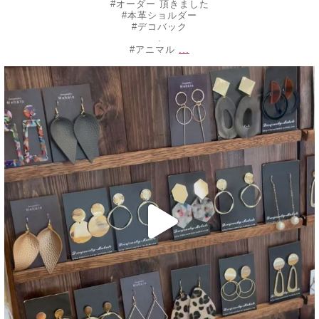
#オーダー 頂きました
#本革ショルダー
#デコバック
.
...
#アニマル
decojewelrymahalo
6月 10