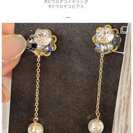
#スワロデコイヤリング
#スワロデコピアス
.
...
.
decojewelrymahalo
8月 17