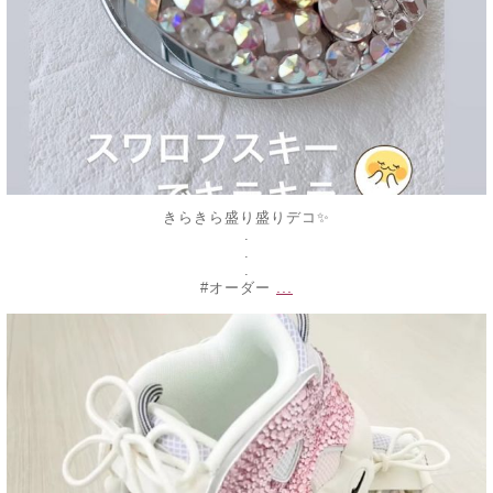
きらきら盛り盛りデコ✨
.
.
.
...
#オーダー
decojewelrymahalo
2月 18