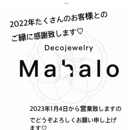
...
.
decojewelrymahalo
12月 30