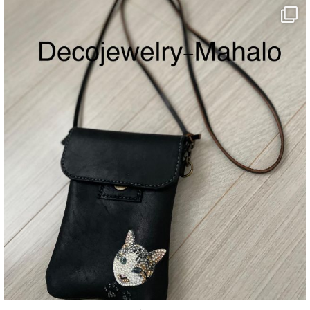
decojewelrymahalo
8月 20