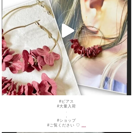
#ピアス
#大量入荷
.
,
#ショップ
...
#ご覧ください ♡