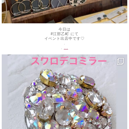
今日は
#江部乙町 にて
イベント出店中です♡
.
...
.
decojewelrymahalo
5月 20