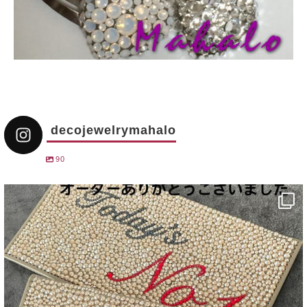
decojewelrymahalo
90
decojewelrymahalo
12月 31