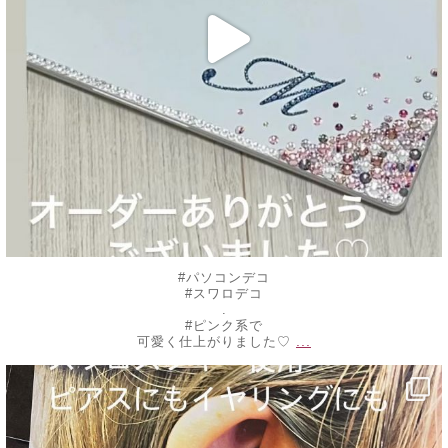
#パソコンデコ
#スワロデコ
.
#ピンク系で
...
可愛く仕上がりました♡
decojewelrymahalo
9月 9