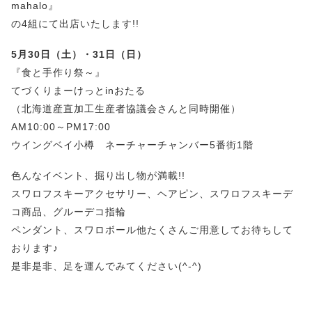
mahalo』
の4組にて出店いたします!!
5月30日（土）・31日（日）
『食と手作り祭～』
てづくりまーけっとinおたる
（北海道産直加工生産者協議会さんと同時開催）
AM10:00～PM17:00
ウイングベイ小樽 ネーチャーチャンバー5番街1階
色んなイベント、掘り出し物が満載!!
スワロフスキーアクセサリー、ヘアピン、スワロフスキーデ
コ商品、グルーデコ指輪
ペンダント、スワロボール他たくさんご用意してお待ちして
おります♪
是非是非、足を運んでみてください(^-^)