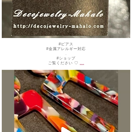
#ピアス
#金属アレルギー対応
.
#ショップ
...
ご覧ください ♡
decojewelrymahalo
7月 24