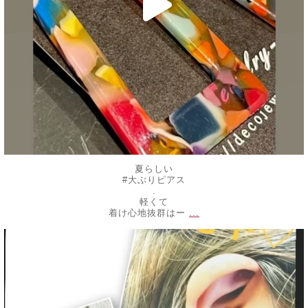
夏らしい
#大ぶりピアス
.
軽くて
...
着け心地抜群はー
decojewelrymahalo
7月 16