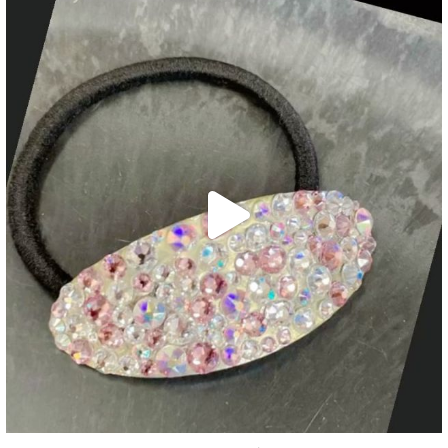
decojewelrymahalo
7月 10