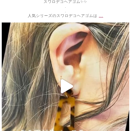
スワロデコヘアゴム✨✨
.
.
...
人気シリーズのスワロデコヘアゴムは
decojewelrymahalo
7月 6