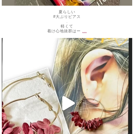
夏らしい
#大ぶりピアス
.
軽くて
...
着け心地抜群はー
decojewelrymahalo
7月 16