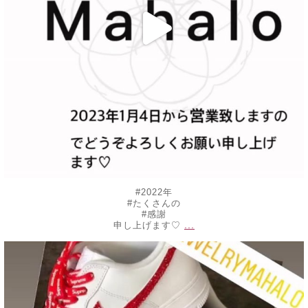
#2022年
#たくさんの
#感謝
...
申し上げます♡
decojewelrymahalo
10月 30