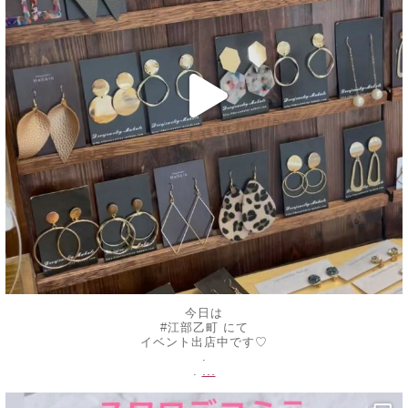
今日は
#江部乙町 にて
イベント出店中です♡
.
...
.