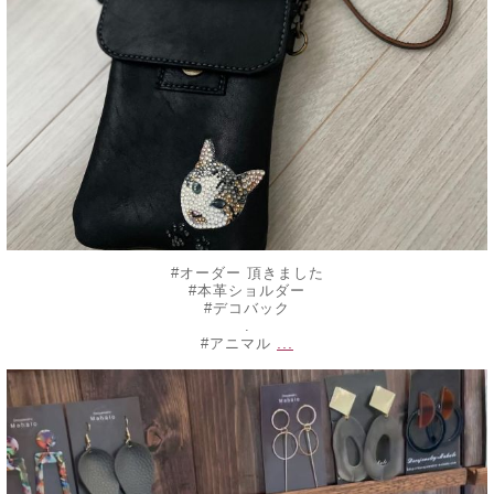
#オーダー 頂きました
#本革ショルダー
#デコバック
.
...
#アニマル
decojewelrymahalo
6月 10