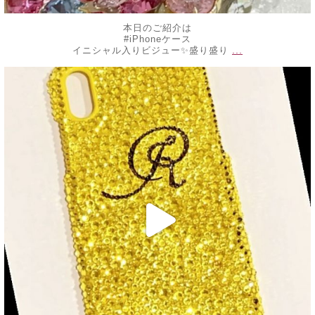
本日のご紹介は
#iPhoneケース
...
イニシャル入りビジュー✨盛り盛り
decojewelrymahalo
6月 13