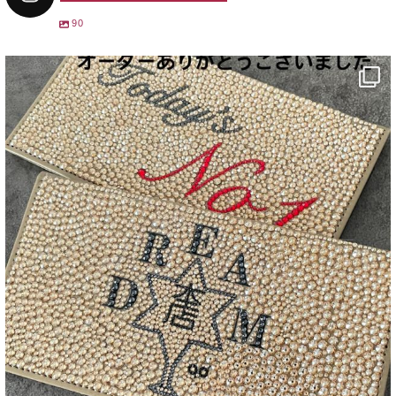
90
decojewelrymahalo
12月 31