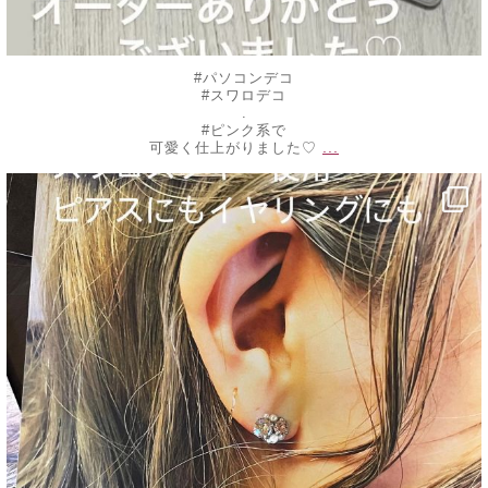
#パソコンデコ
#スワロデコ
.
#ピンク系で
...
可愛く仕上がりました♡
decojewelrymahalo
9月 9