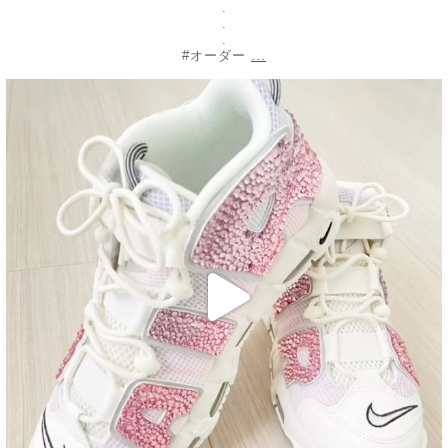
.
.
.
...
#オーダー
decojewelrymahalo
2月 18