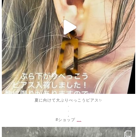
夏に向けて大ぶりべっこうピアス✨
.
.
,
...
#ショップ
decojewelrymahalo