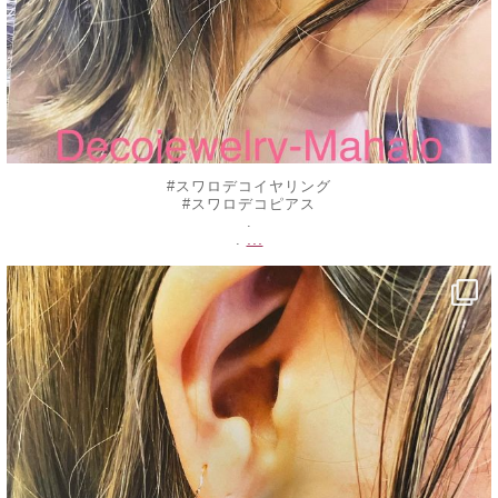
#スワロデコイヤリング
#スワロデコピアス
.
...
.
decojewelrymahalo
8月 23