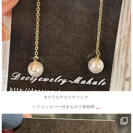
#スワロデコイヤリング
.
...
シリコンカバー付きなので長時間
decojewelrymahalo
7月 25