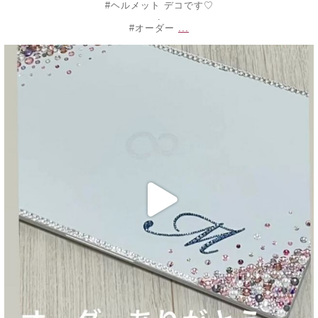
#ヘルメット デコです♡
.
...
#オーダー
decojewelrymahalo
10月 16