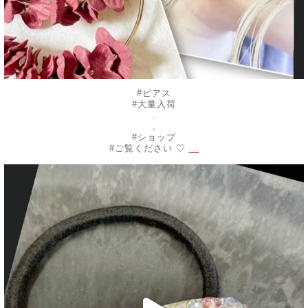
#ピアス
#大量入荷
.
,
#ショップ
...
#ご覧ください ♡
decojewelrymahalo
7月 10