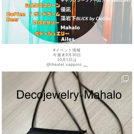
#イベント情報
今週末9月30日
10月1日は
...
@theatel.sapporo
decojewelrymahalo
8月 20