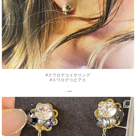
#スワロデコイヤリング
#スワロデコピアス
.
...
.
decojewelrymahalo
8月 17