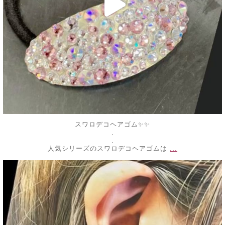
スワロデコヘアゴム✨✨
.
.
...
人気シリーズのスワロデコヘアゴムは
decojewelrymahalo
7月 6