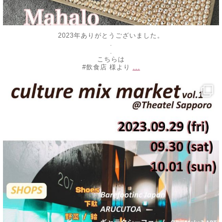
2023年ありがとうございました。
.
.
こちらは
...
#飲食店 様より
decojewelrymahalo
9月 25