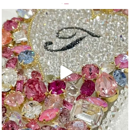
...
.
decojewelrymahalo
6月 25