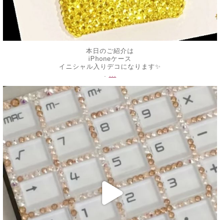
本日のご紹介は
iPhoneケース
イニシャル入りデコになります✨
...
.
decojewelrymahalo
6月 7