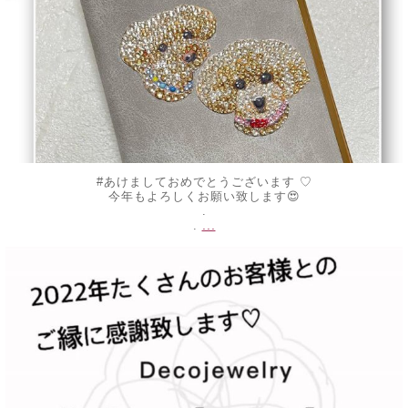
#あけましておめでとうございます ♡
今年もよろしくお願い致します😍
.
...
.
decojewelrymahalo
12月 30