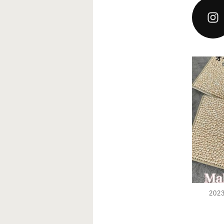
decoj
12月
20