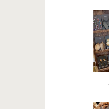
decoj
6月 
decoj