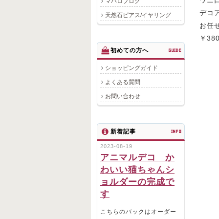
ワニ
マハロブログ
デコ
天然石ピアス/イヤリング
お任
￥38
初めての方へ
GUIDE
ショッピングガイド
よくある質問
お問い合わせ
新着記事
INFO
2023-08-19
アニマルデコ か
わいい猫ちゃんシ
ョルダーの完成で
す
こちらのバックはオーダー