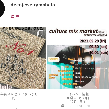
decojewelrymahalo
90
ewelrymahalo
decojewelrymahalo
 31
9月 25
23年ありがとうございまし
#イベント情報
た。
今週末9月30日
.
10月1日は
...
.
@theatel.sapporo