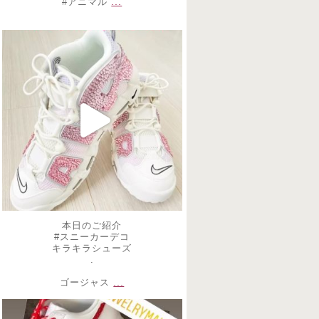
...
#アニマル
decojewelrymahalo
2月 18
本日のご紹介
#スニーカーデコ
キラキラシューズ
.
...
ゴージャス
decojewelrymahalo