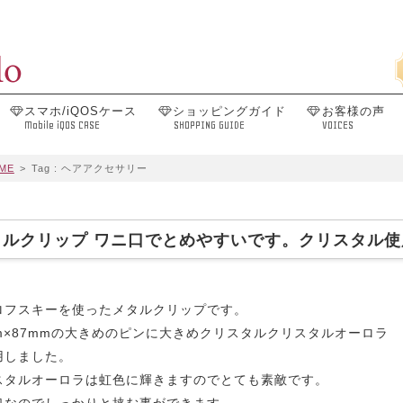
スマホ/iQOSケース
ショッピングガイド
お客様の声
Mobile iQOS CASE
SHOPPING GUIDE
VOICES
ME
>
Tag : ヘアアクセサリー
タルクリップ ワニ口でとめやすいです。クリスタル使用
ロフスキーを使ったメタルクリップです。
mm×87mmの大きめのピンに大きめクリスタルクリスタルオーロラ
用しました。
スタルオーロラは虹色に輝きますのでとても素敵です。