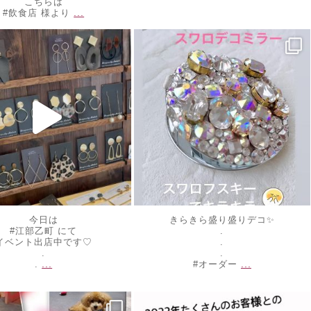
こちらは
...
#飲食店 様より
ewelrymahalo
decojewelrymahalo
10
5月 20
今日は
きらきら盛り盛りデコ✨
#江部乙町 にて
.
イベント出店中です♡
.
.
.
...
...
.
#オーダー
ewelrymahalo
decojewelrymahalo