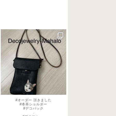
decojewelrymahalo
8月 20
#オーダー 頂きました
#本革ショルダー
#デコバック
.