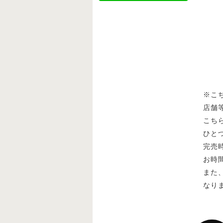
※こ
店舗
こち
ひと
完売
お時
また
なり