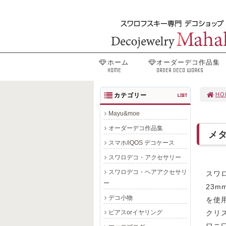
ホーム
オーダーデコ作品集
HOME
ORDER DECO WORKS
HO
カテゴリー
LIST
Mayu&moe
オーダーデコ作品集
メ
スマホ/iQOS デコケース
スワロデコ・アクセサリー
スワロデコ・ヘアアクセサリ
スワ
ー
23
デコ小物
を使
ピアスorイヤリング
クリ