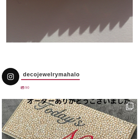
decojewelrymahalo
90
decojewelrymahalo
12月 31