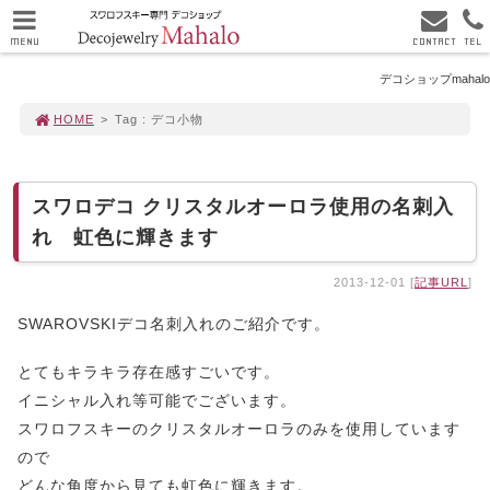
MENU
CONTACT
TEL
デコショップmahalo
HOME
>
Tag : デコ小物
スワロデコ クリスタルオーロラ使用の名刺入
れ 虹色に輝きます
2013-12-01 [
記事URL
]
SWAROVSKIデコ名刺入れのご紹介です。
とてもキラキラ存在感すごいです。
イニシャル入れ等可能でございます。
スワロフスキーのクリスタルオーロラのみを使用しています
ので
どんな角度から見ても虹色に輝きます。