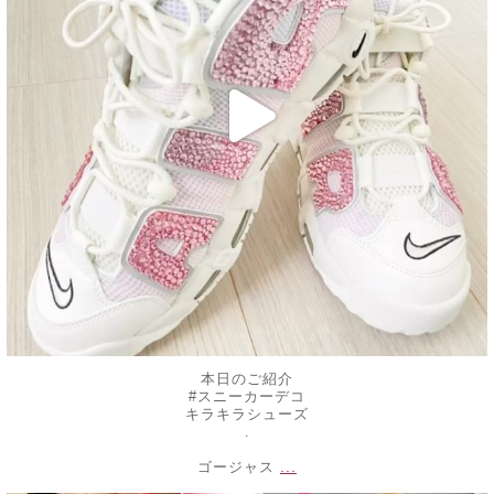
本日のご紹介
#スニーカーデコ
キラキラシューズ
.
...
ゴージャス