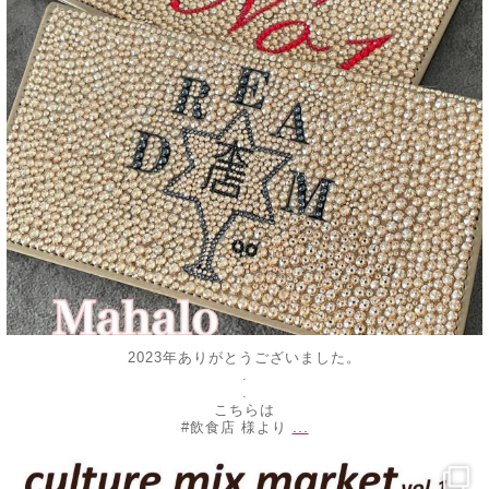
2023年ありがとうございました。
.
.
こちらは
...
#飲食店 様より
decojewelrymahalo