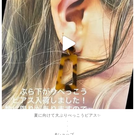
夏に向けて大ぶりべっこうピアス✨
.
.
,
...
#ショップ