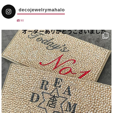
decojewelrymahalo
90
decojewelrymahalo
12月 31