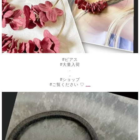
#ピアス
#大量入荷
.
,
#ショップ
...
#ご覧ください ♡
decojewelrymahalo
7月 10