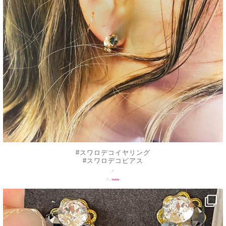
#スワロデコイヤリング
#スワロデコピアス
.
...
.
decojewelrymahalo
8月 17