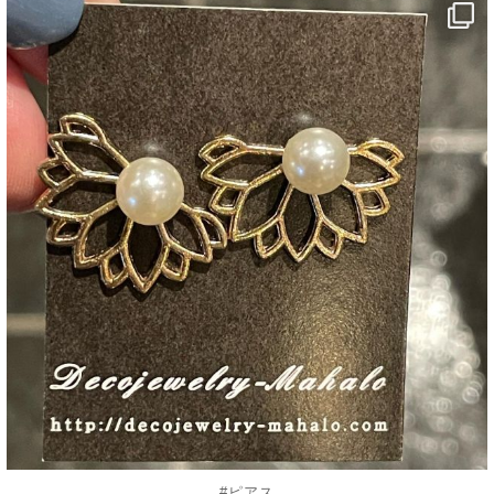
decojewelrymahalo
7月 25
#ピアス