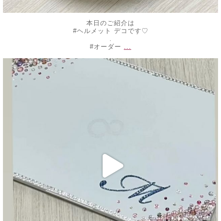
本日のご紹介は
#ヘルメット デコです♡
.
...
#オーダー
decojewelrymahalo
10月 16