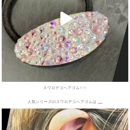
スワロデコヘアゴム✨✨
.
.
...
人気シリーズのスワロデコヘアゴムは
decojewelrymahalo
7月 6