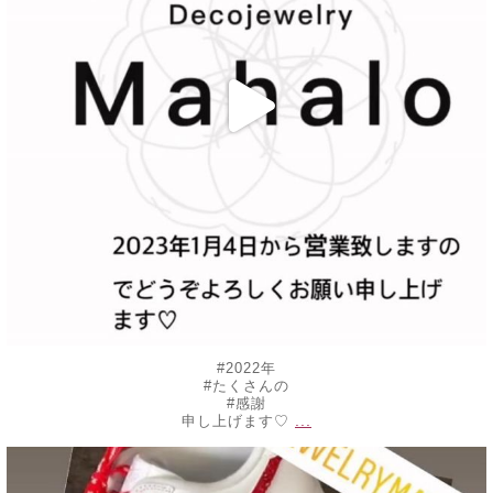
#2022年
#たくさんの
#感謝
...
申し上げます♡
decojewelrymahalo