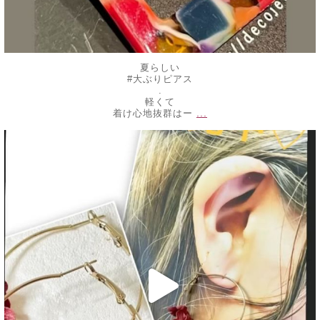
夏らしい
#大ぶりピアス
.
軽くて
...
着け心地抜群はー
decojewelrymahalo
7月 16