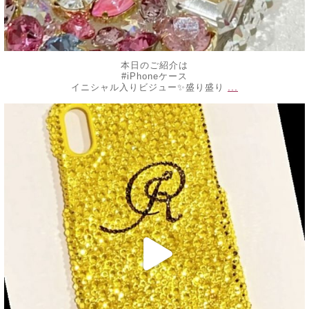
本日のご紹介は
#iPhoneケース
...
イニシャル入りビジュー✨盛り盛り
decojewelrymahalo
6月 13