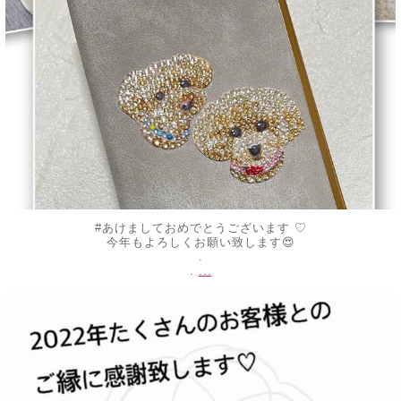
#あけましておめでとうございます ♡
今年もよろしくお願い致します😍
.
...
.
decojewelrymahalo
12月 30