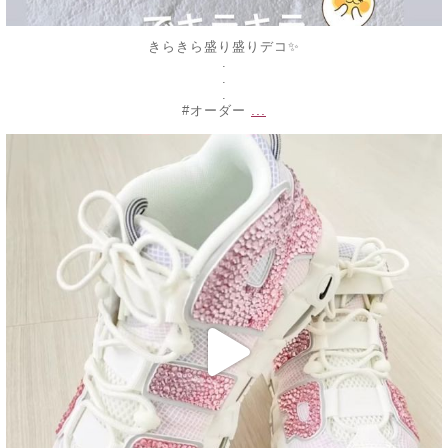
きらきら盛り盛りデコ✨
.
.
.
...
#オーダー
decojewelrymahalo
2月 18