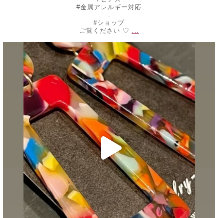
#金属アレルギー対応
.
#ショップ
...
ご覧ください ♡
decojewelrymahalo
7月 24