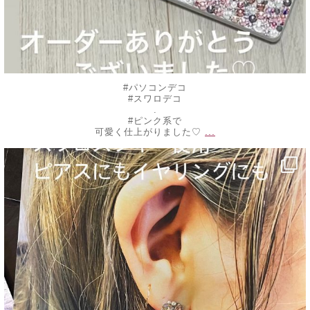
#パソコンデコ
#スワロデコ
.
#ピンク系で
...
可愛く仕上がりました♡
decojewelrymahalo
9月 9