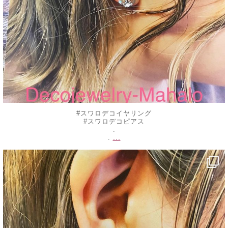
#スワロデコイヤリング
#スワロデコピアス
.
...
.
decojewelrymahalo
8月 23