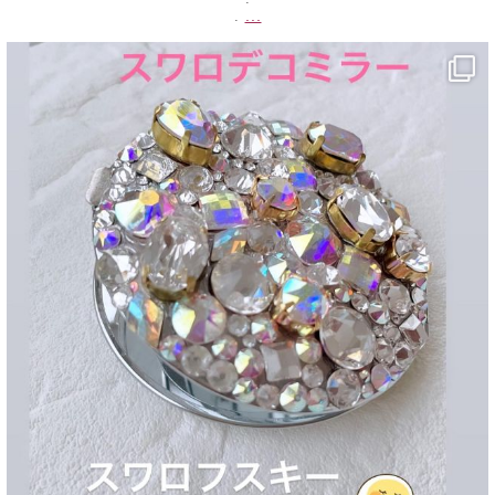
...
.
decojewelrymahalo
5月 20