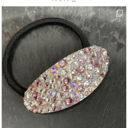
decojewelrymahalo
7月 4