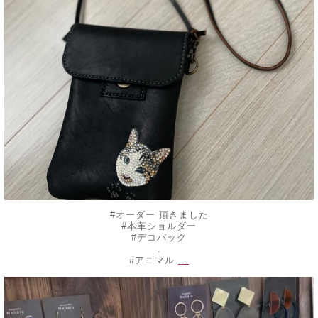
#オーダー 頂きました
#本革ショルダー
#デコバック
.
...
#アニマル
decojewelrymahalo