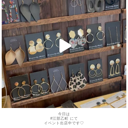
6月 10
今日は
#江部乙町 にて
イベント出店中です♡
.