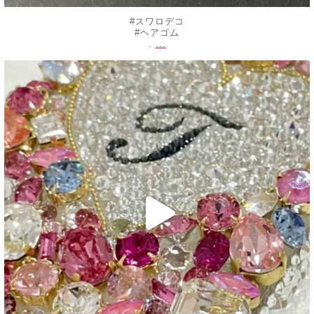
#スワロデコ
#ヘアゴム
...
.
decojewelrymahalo
6月 25