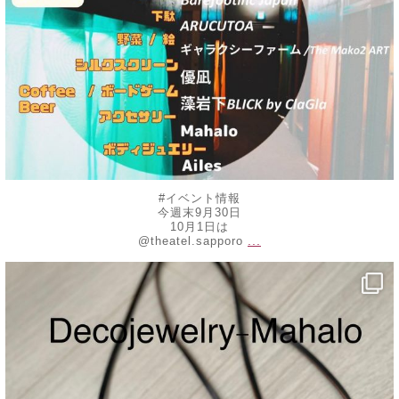
#イベント情報
今週末9月30日
10月1日は
...
@theatel.sapporo
decojewelrymahalo
8月 20