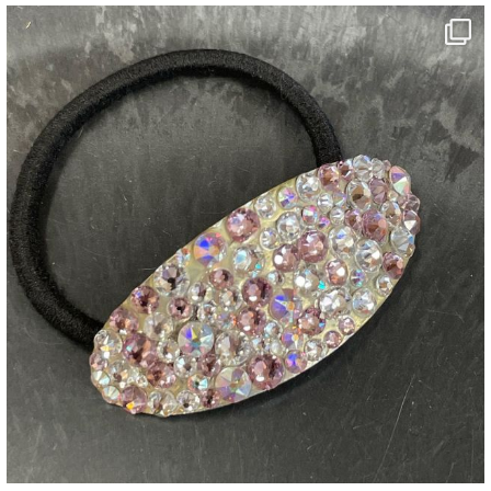
decojewelrymahalo
7月 4