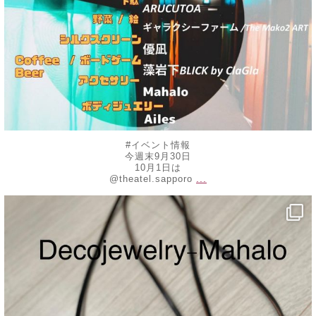
#イベント情報
今週末9月30日
10月1日は
...
@theatel.sapporo
decojewelrymahalo
8月 20