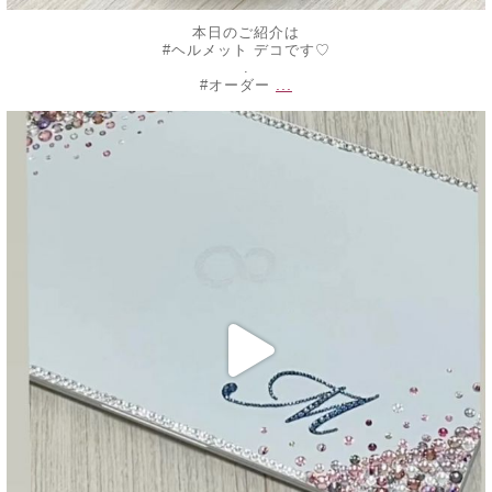
本日のご紹介は
#ヘルメット デコです♡
.
...
#オーダー
decojewelrymahalo
10月 16