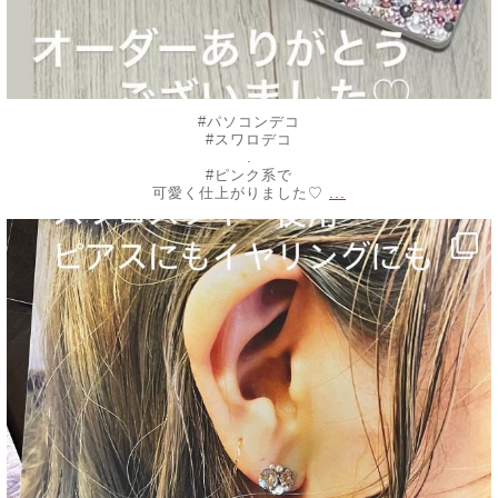
#パソコンデコ
#スワロデコ
.
#ピンク系で
...
可愛く仕上がりました♡
decojewelrymahalo
9月 9