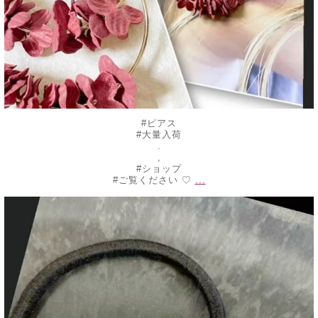
#ピアス
#大量入荷
.
,
#ショップ
...
#ご覧ください ♡
decojewelrymahalo
7月 10