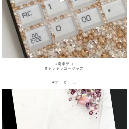
#電卓デコ
#キラキラゴージャス
.
.
...
#オーダー
decojewelrymahalo
5月 10