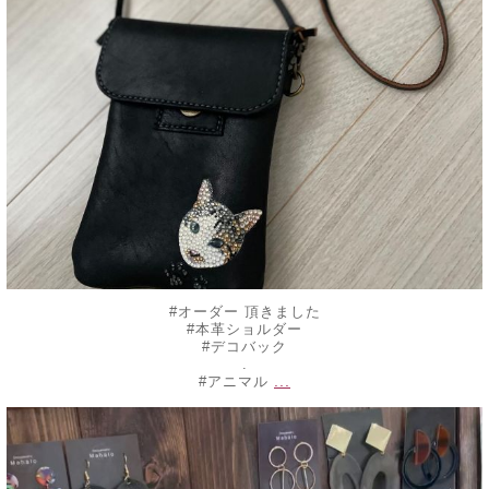
#オーダー 頂きました
#本革ショルダー
#デコバック
.
...
#アニマル
decojewelrymahalo
6月 10