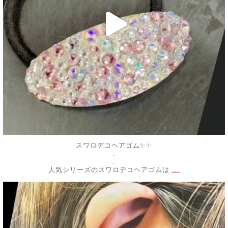
スワロデコヘアゴム✨✨
.
.
...
人気シリーズのスワロデコヘアゴムは
decojewelrymahalo
7月 6