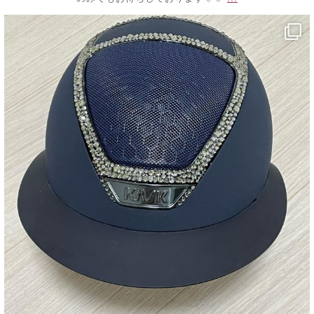
decojewelrymahalo
10月 20