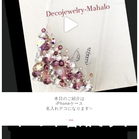
本日のご紹介は
iPhoneケース
名入れデコになります✨
.
...
.
decojewelrymahalo