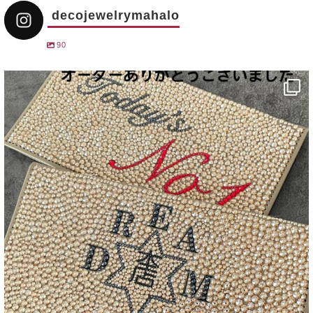
decojewelrymahalo
90
decojewelrymahalo
12月 31