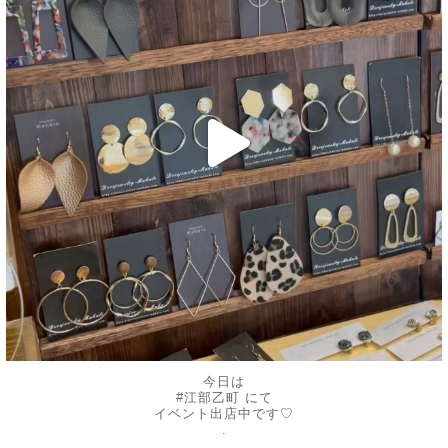
今日は
#江部乙町 にて
イベント出店中です♡
.
...
.