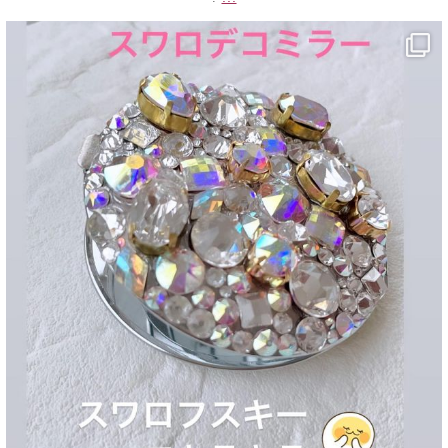
decojewelrymahalo
5月 20