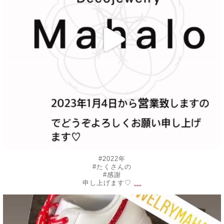
#2022年
#たくさんの
#感謝
...
申し上げます♡
decojewelrymahalo