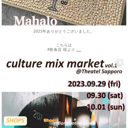
2023年ありがとうございました。
.
.
こちらは
...
#飲食店 様より
decojewelrymahalo
9月 25