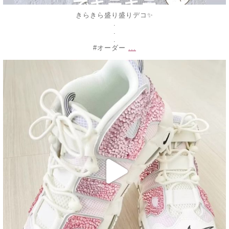
きらきら盛り盛りデコ✨
.
.
.
...
#オーダー
decojewelrymahalo
2月 18