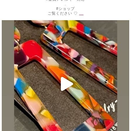
.
#ショップ
...
ご覧ください ♡
decojewelrymahalo
7月 24