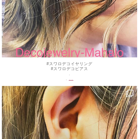
#スワロデコイヤリング
#スワロデコピアス
.
...
.
decojewelrymahalo
8月 23