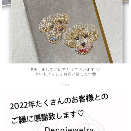
#あけましておめでとうございます ♡
今年もよろしくお願い致します😍
.
...
.
decojewelrymahalo
12月 30