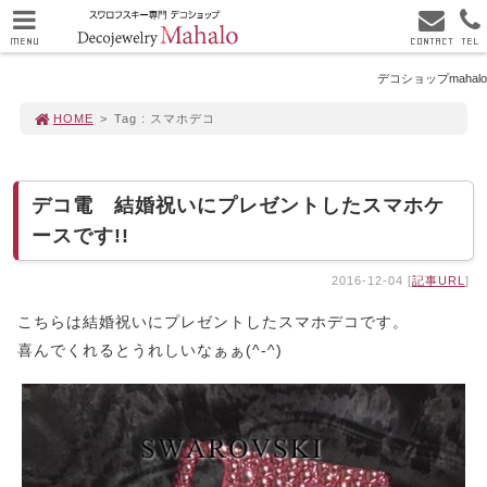
MENU
CONTACT
TEL
デコショップmahalo
HOME
>
Tag : スマホデコ
デコ電 結婚祝いにプレゼントしたスマホケ
ースです!!
2016-12-04 [
記事URL
]
こちらは結婚祝いにプレゼントしたスマホデコです。
喜んでくれるとうれしいなぁぁ(^-^)