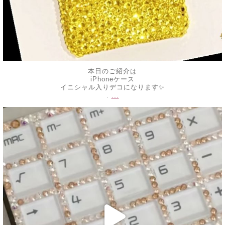
本日のご紹介は
iPhoneケース
イニシャル入りデコになります✨
...
.
decojewelrymahalo
6月 7