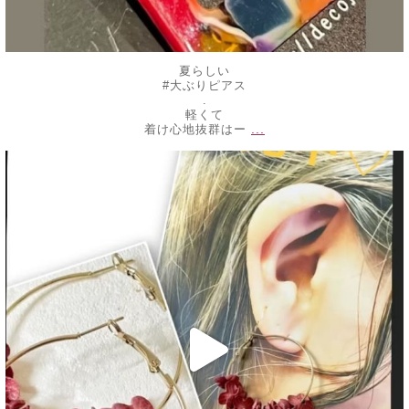
夏らしい
#大ぶりピアス
.
軽くて
...
着け心地抜群はー
decojewelrymahalo
7月 16