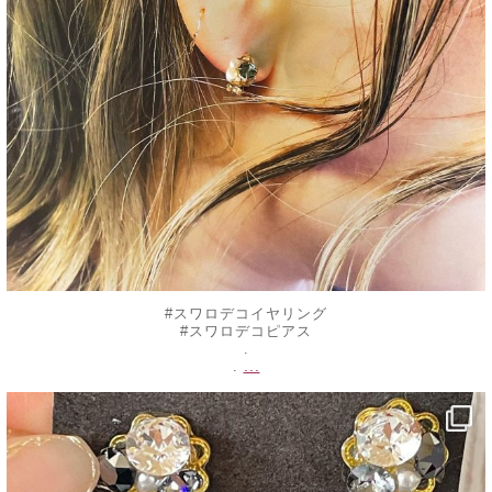
#スワロデコイヤリング
#スワロデコピアス
.
...
.
decojewelrymahalo
8月 17