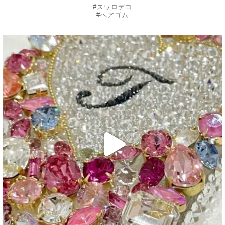
#スワロデコ
#ヘアゴム
...
.
decojewelrymahalo
6月 25