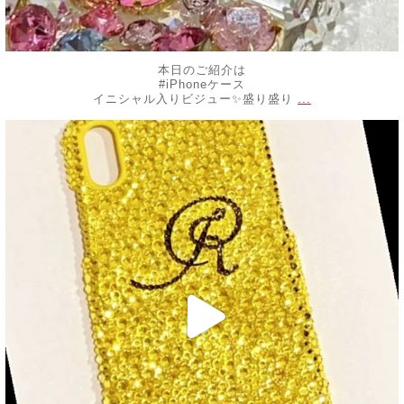
本日のご紹介は
#iPhoneケース
...
イニシャル入りビジュー✨盛り盛り
decojewelrymahalo
6月 13