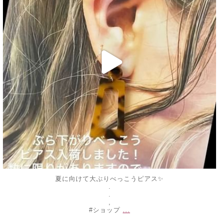
夏に向けて大ぶりべっこうピアス✨
.
.
,
...
#ショップ