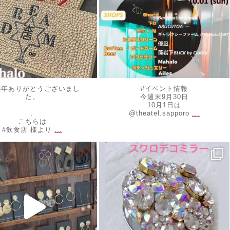
23年ありがとうございまし
#イベント情報
た。
今週末9月30日
.
10月1日は
...
.
@theatel.sapporo
こちらは
...
#飲食店 様より
ewelrymahalo
decojewelrymahalo
10
5月 20