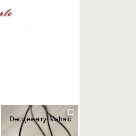
decojewelrymahalo
8月 20