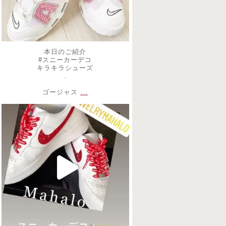
本日のご紹介
#スニーカーデコ
キラキラシューズ
.
...
ゴージャス
decojewelrymahalo
10月 30