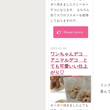
ダー頂きましたスニーカー
デコになります。 もちろん
全てスワロフスキーを使用
しておりますので...
Read more
2023-01-04
ワンちゃんデコ
アニマルデコ と
ても可愛いい仕上
がり♡
リン
喜ん
オーダー頂きましたとても