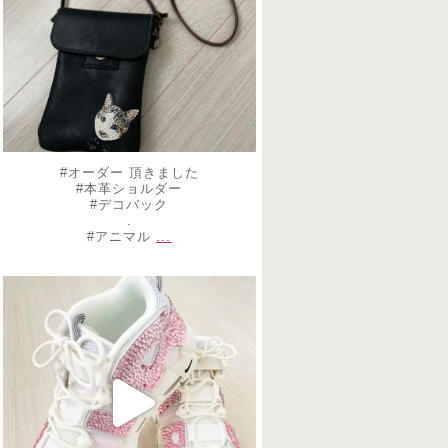
#オーダー 頂きました
#本革ショルダー
#デコバック
.
...
#アニマル
decojewelrymahalo
2月 18