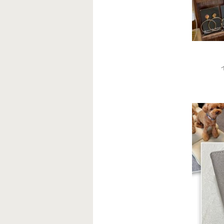
decoj
1月 