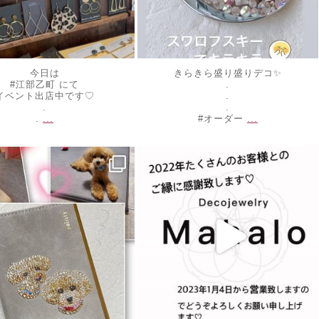
今日は
きらきら盛り盛りデコ✨
#江部乙町 にて
.
イベント出店中です♡
.
.
.
...
...
.
#オーダー
ewelrymahalo
decojewelrymahalo
4
12月 30