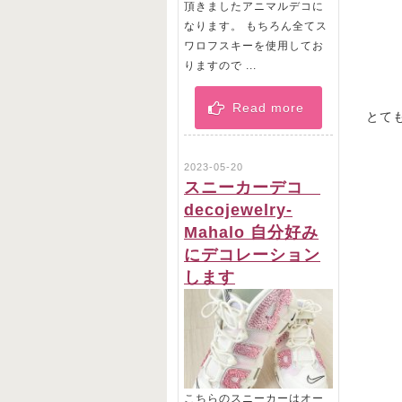
頂きましたアニマルデコに
なります。 もちろん全てス
ワロフスキーを使用してお
りますので ...
Read more
とて
2023-05-20
スニーカーデコ
decojewelry-
Mahalo 自分好み
にデコレーション
します
こちらのスニーカーはオー