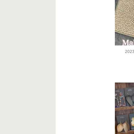
20
decoj
6月 