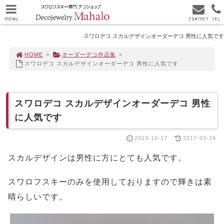
MENU
CONTACT
TEL
スワロデコ スカルデザインオーダーデコ 男性に人気です
HOME
>
オーダーデコ作品集
>
スワロデコ スカルデザインオーダーデコ 男性に人気です
スワロデコ スカルデザインオーダーデコ 男性
に人気です
2013-10-17
2017-03-24
スカルデザインは男性に方にとても人気です。
スワロフスキーのみを使用しておりますので輝きは素
晴らしいです。