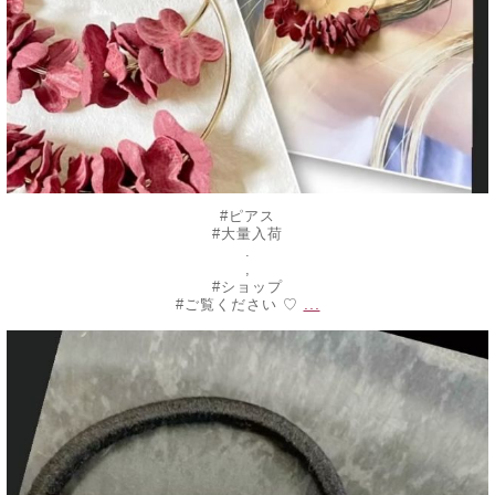
#ピアス
#大量入荷
.
,
#ショップ
...
#ご覧ください ♡
decojewelrymahalo
7月 10