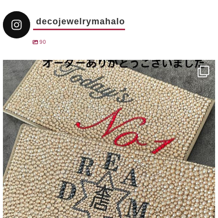
decojewelrymahalo
90
decojewelrymahalo
12月 31