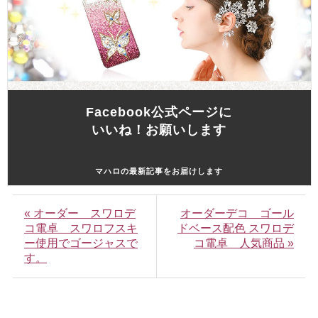
Facebook公式ページに
いいね！お願いします
マハロの最新記事をお届けします
« オーダー スワロデ
オーダーデコ ゴール
コ電卓 スワロフスキ
ドベース配色 スワロデ
ー使用でゴージャスで
コ電卓 人気商品 »
す。