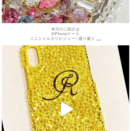
本日のご紹介は
#iPhoneケース
...
イニシャル入りビジュー✨盛り盛り
decojewelrymahalo
6月 13