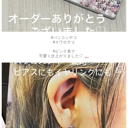
#パソコンデコ
#スワロデコ
.
#ピンク系で
...
可愛く仕上がりました♡
decojewelrymahalo
9月 9