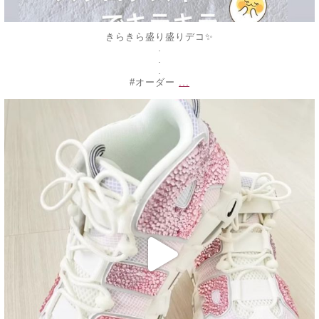
きらきら盛り盛りデコ✨
.
.
.
...
#オーダー
decojewelrymahalo
2月 18