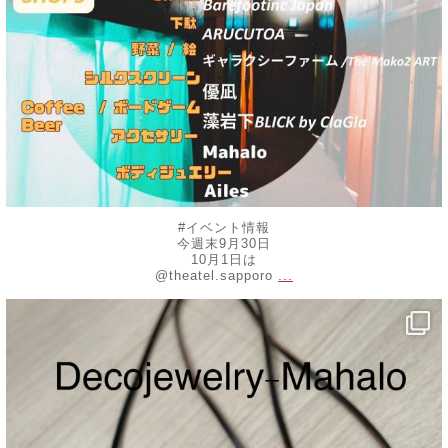
#イベント情報
今週末9月30日
10月1日は
...
@theatel.sapporo
decojewelrymahalo
8月 20