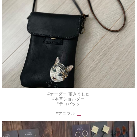
#オーダー 頂きました
#本革ショルダー
#デコバック
.
...
#アニマル
decojewelrymahalo