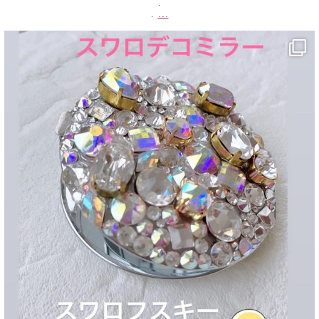
.
...
.
decojewelrymahalo
5月 20