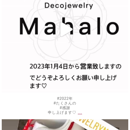
#2022年
#たくさんの
#感謝
...
申し上げます♡
decojewelrymahalo