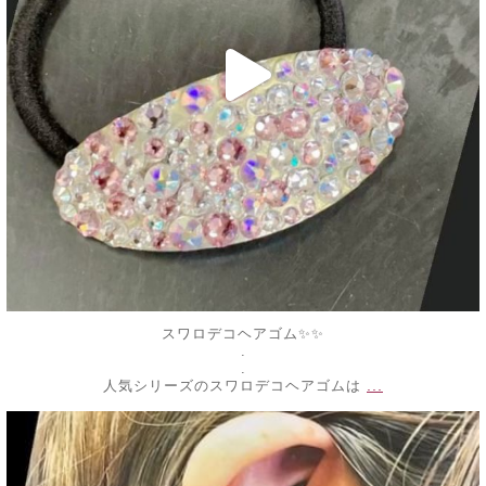
スワロデコヘアゴム✨✨
.
.
...
人気シリーズのスワロデコヘアゴムは
decojewelrymahalo
7月 6