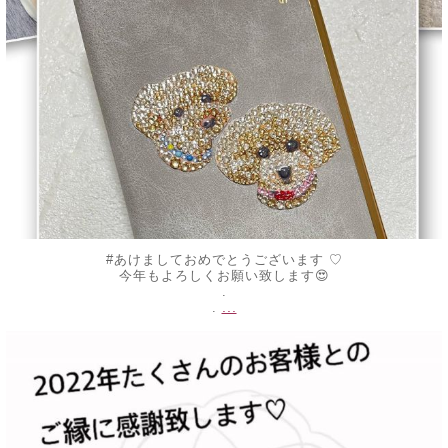
#あけましておめでとうございます ♡
今年もよろしくお願い致します😍
.
...
.
decojewelrymahalo
12月 30