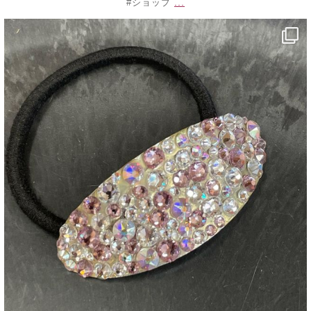
...
#ショップ
decojewelrymahalo
7月 4