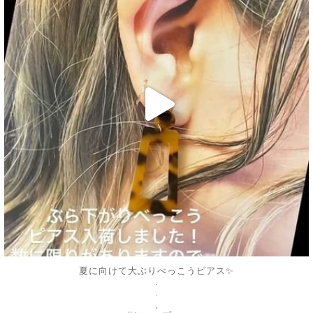
夏に向けて大ぶりべっこうピアス✨
.
.
,