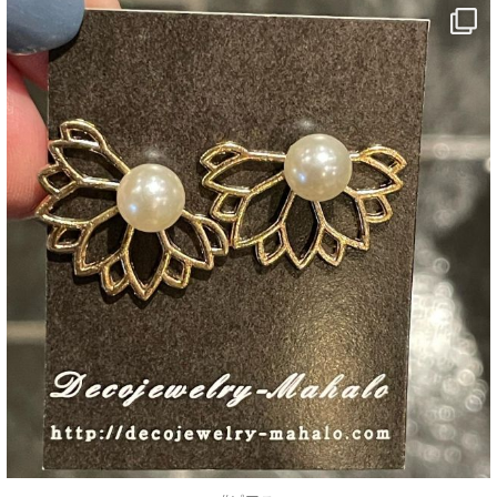
decojewelrymahalo
7月 25