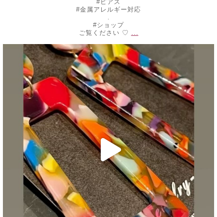
#ピアス
#金属アレルギー対応
.
#ショップ
...
ご覧ください ♡
decojewelrymahalo
7月 24