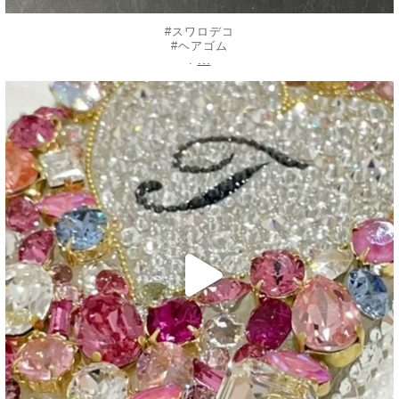
#スワロデコ
#ヘアゴム
...
.
decojewelrymahalo
6月 25