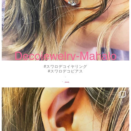
#スワロデコイヤリング
#スワロデコピアス
.
...
.
decojewelrymahalo
8月 23