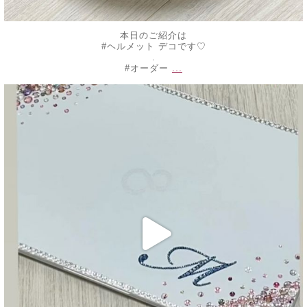
本日のご紹介は
#ヘルメット デコです♡
.
...
#オーダー
decojewelrymahalo
10月 16