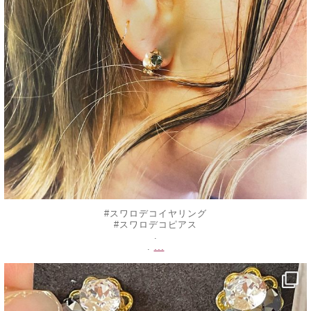
#スワロデコイヤリング
#スワロデコピアス
.
...
.
decojewelrymahalo
8月 17