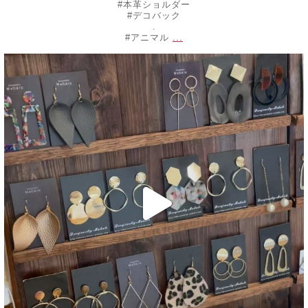
#本革ショルダー
#デコバック
.
...
#アニマル
decojewelrymahalo
6月 10