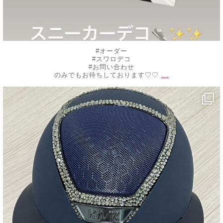
#オーダー
#スワロデコ
#お問い合わせ
...
のみでもお待ちしております♡♡
decojewelrymahalo
10月 20