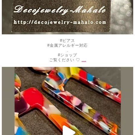
#ピアス
#金属アレルギー対応
.
#ショップ
...
ご覧ください ♡
decojewelrymahalo
7月 24