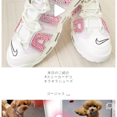
本日のご紹介
#スニーカーデコ
キラキラシューズ
.
...
ゴージャス
decojewelrymahalo
1月 4