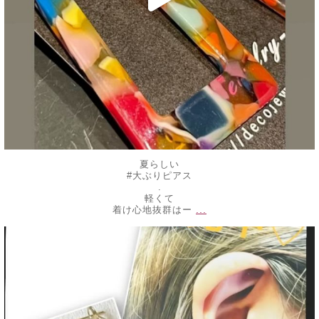
夏らしい
#大ぶりピアス
.
軽くて
...
着け心地抜群はー
decojewelrymahalo
7月 16