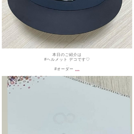
本日のご紹介は
#ヘルメット デコです♡
.
...
#オーダー
decojewelrymahalo
10月 16