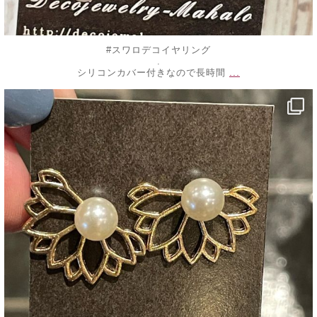
#スワロデコイヤリング
.
...
シリコンカバー付きなので長時間
decojewelrymahalo
7月 25