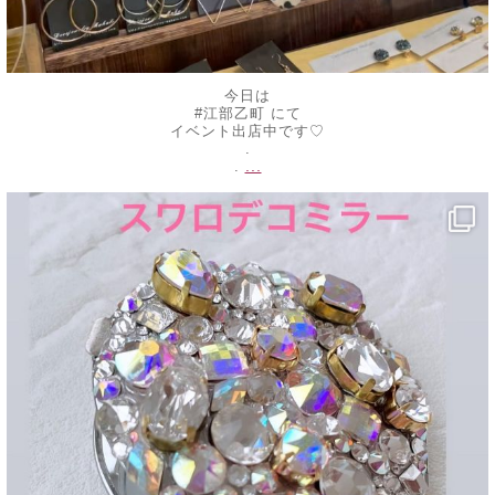
今日は
#江部乙町 にて
イベント出店中です♡
.
...
.
decojewelrymahalo
5月 20