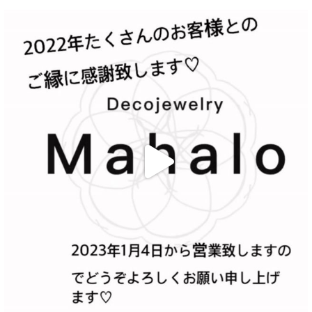
decojewelrymahalo
12月 30