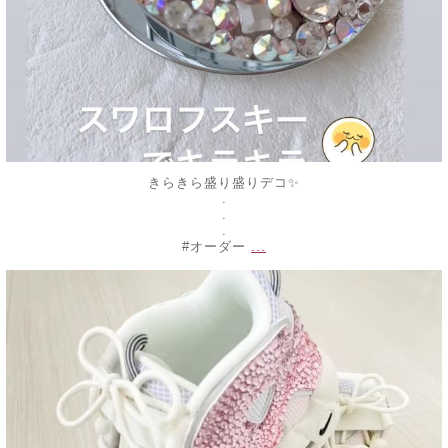
きらきら盛り盛りデコ✨
.
.
.
...
#オーダー
decojewelrymahalo
2月 18