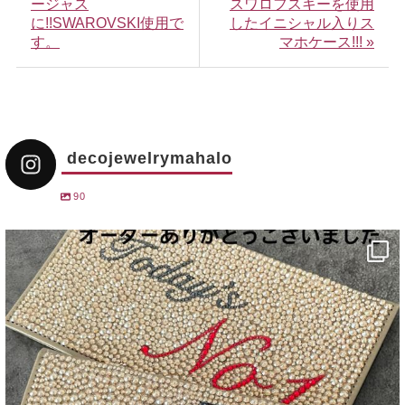
ージャス
スワロフスキーを使用
に!!SWAROVSKI使用で
したイニシャル入りス
す。
マホケース!!! »
decojewelrymahalo
90
decojewelrymahalo
12月 31