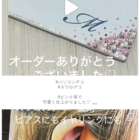
#パソコンデコ
#スワロデコ
.
#ピンク系で
...
可愛く仕上がりました♡
decojewelrymahalo
9月 9