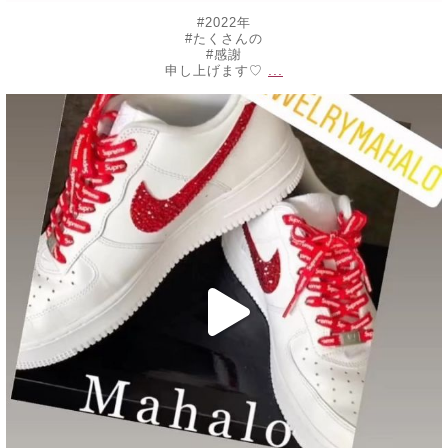
#2022年
#たくさんの
#感謝
...
申し上げます♡
decojewelrymahalo
10月 30