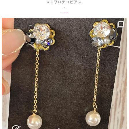
#スワロデコピアス
.
...
.
decojewelrymahalo
8月 17