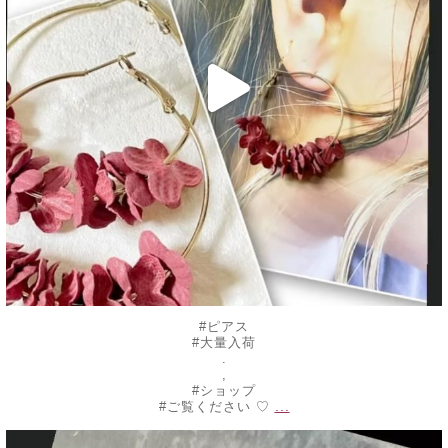
#ピアス
#大量入荷
.
,
#ショップ
...
#ご覧ください ♡