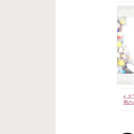
« 
用の