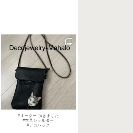
decojewelrymahalo
8月 20
#オーダー 頂きました
#本革ショルダー
#デコバック
.