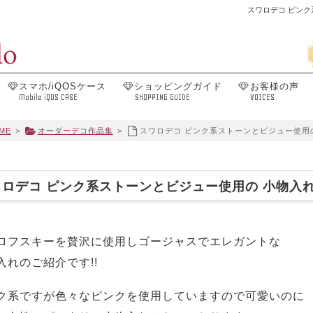
スワロデコ ピンク
スマホ/iQOSケース
ショッピングガイド
お客様の声
Mobile iQOS CASE
SHOPPING GUIDE
VOICES
ME
>
オーダーデコ作品集
>
スワロデコ ピンク系ストーンとビジュー使用の
ワロデコ ピンク系ストーンとビジュー使用の 小物入れ
ロフスキーを贅沢に使用しゴージャスでエレガントな
入れのご紹介です!!
ク系ですが色々なピンクを使用していますので可愛いのに