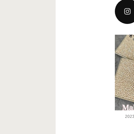
decoj
12月
20