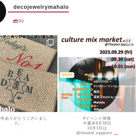
decojewelrymahalo
90
ewelrymahalo
decojewelrymahalo
 31
9月 25
23年ありがとうございまし
#イベント情報
た。
今週末9月30日
.
10月1日は
...
.
@theatel.sapporo