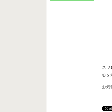
スワ
心を
お気