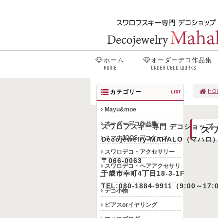
ホーム
オーダーデコ作品集
HOME
ORDER DECO WORKS
HO
カテゴリー
LIST
Mayu&moe
オーダーデコ作品集
スワロフスキー専門 デコショップ
ス
スマホ/iQOS デコケース
Decojewelry-MAHALO（マハロ
スワロデコ・アクセサリー
〒066-0063
スワロデコ・ヘアアクセサリ
千歳市幸町4丁目18-3-1F
ー
TEL:080-1884-9911（9:00～17:
デコ小物
ピアスorイヤリング