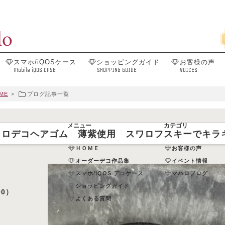
スマホ/iQOSケース
ショッピングガイド
お客様の声
Mobile iQOS CASE
SHOPPING GUIDE
VOICES
ME
>
ブログ記事一覧
メニュー
カテゴリ
ワロデコヘアゴム 薄紫使用 スワロフスキーでキラ
）
ＨＯＭＥ
お客様の声
オーダーデコ作品集
イベント情報
スマホ/iQOS デコケース
マハロブログ
ショッピングガイド
00）
よくある質問