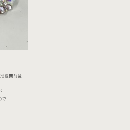
で2週間前後
が
ので