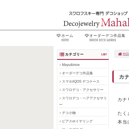
ホーム
オーダーデコ作品集
HOME
ORDER DECO WORKS
HO
カテゴリー
LIST
Mayu&moe
オーダーデコ作品集
カ
スマホ/iQOS デコケース
スワロデコ・アクセサリー
スワロデコ・ヘアアクセサリ
カナ
ー
デコ小物
たく
ピアスorイヤリング
本当